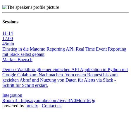
Sessions
11-14
17:00
45min
Einstieg in die Matomo Reporting API: Real Time Event Reporting
mit Slack selbst gebaut
Markus Baersch
Demo / Walkthrough einer einfachen API Applikation in Python mit
Google Colab zum Nachmachen. Vom ersten Request bis zum
gezielten Abruf und Nutzung von Daten für Alerts via Slack -
Schritt für Schritt erklärt.
Integration
Room 3 - https://youtube.com/live/r3N0Mo51kQg
powered by
pretalx
·
Contact us