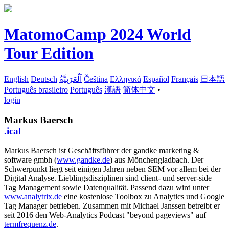
MatomoCamp 2024 World
Tour Edition
English
Deutsch
اَلْعَرَبِيَّةُ
Čeština
Ελληνικά
Español
Français
日本語
Português brasileiro
Português
漢語
简体中文
•
login
Markus Baersch
.ical
Markus Baersch ist Geschäftsführer der gandke marketing &
software gmbh (
www.gandke.de
) aus Mönchengladbach. Der
Schwerpunkt liegt seit einigen Jahren neben SEM vor allem bei der
Digital Analyse. Lieblingsdisziplinen sind client- und server-side
Tag Management sowie Datenqualität. Passend dazu wird unter
www.analytrix.de
eine kostenlose Toolbox zu Analytics und Google
Tag Manager betrieben. Zusammen mit Michael Janssen betreibt er
seit 2016 den Web-Analytics Podcast "beyond pageviews" auf
termfrequenz.de
.